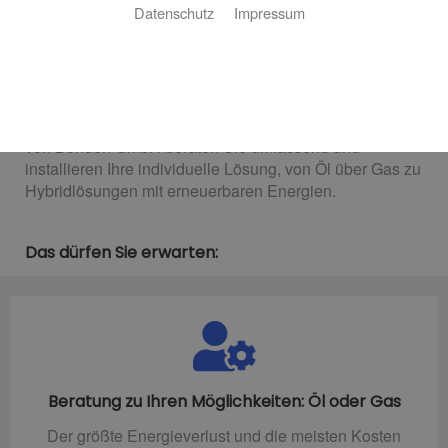
Datenschutz
Impressum
Ihre Heizung, nachhaltig und zuverlässig
Eine zuverlässige Heizungsanlage für Wärme im
ganzen Haus und warmes Wasser dort, wo es
gebraucht wird, die zudem nachhaltig ist? Die Experten
von Benden GmbH beraten Sie umfassend und
installieren Ihre individuelle Lösung, von Öl über Gas zu
Hybridlösungen mit erneuerbaren Energien.
Das dürfen Sie erwarten:
Beratung zu Ihren Möglichkeiten: Öl oder Gas
Der größte Energieverlust und die meisten Kosten