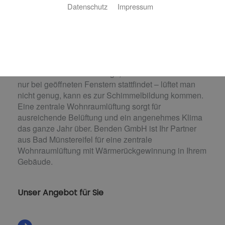
Wohlfühlklima und Energiesparen in einem
Datenschutz
Impressum
Gebäude, die in oder nach den 1990er-Jahren
gebaut wurden, verfügen alle über eine dichte
Gebäudehülle, die verhindern soll, dass Wärme
durch Risse im Mauerwerk, in Fenstern und Türen
entweicht. Das hat zur Folge, dass der Luftaustausch
nur bei geöffneten Fenstern stattfindet – lüftet man
nicht genug, kann es zur Schimmelbildung kommen.
Eine zentrale Wohnraumlüftung sorgt für
ausreichende Belüftung und ein angenehmes Klima
das ganze Jahr über. Benden GmbH ist Ihr Partner
aus Bad Münstereifel für eine zentrale
Wohnraumlüftung mit Wärmerückgewinnung in Ihrem
Gebäude.
Unser Angebot für Sie