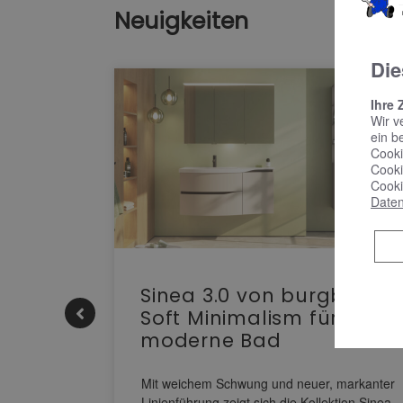
Neuigkeiten
Die
Ihre 
Wir v
ein b
Cooki
Cooki
Cooki
Daten
e |
Sinea 3.0 von burgbad:
Soft Minimalism für das
moderne Bad
nskomfort
s
Mit weichem Schwung und neuer, markanter
M NEO
Linienführung zeigt sich die Kollektion Sinea