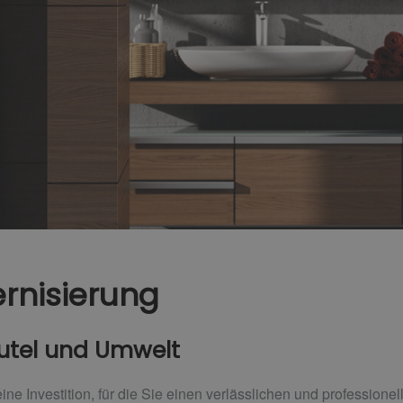
rnisierung
eutel und Umwelt
ne Investition, für die Sie einen verlässlichen und professione