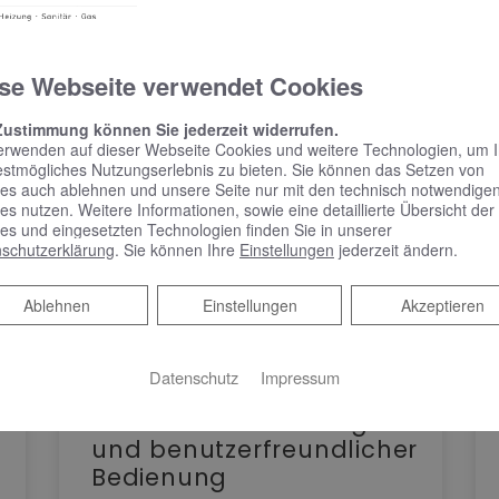
se Webseite verwendet Cookies
Zustimmung können Sie jederzeit widerrufen.
erwenden auf dieser Webseite Cookies und weitere Technologien, um 
estmögliches Nutzungserlebnis zu bieten. Sie können das Setzen von
es auch ablehnen und unsere Seite nur mit den technisch notwendige
es nutzen. Weitere Informationen, sowie eine detaillierte Übersicht der
es und eingesetzten Technologien finden Sie in unserer
schutzerklärung
. Sie können Ihre
Einstellungen
jederzeit ändern.
Ablehnen
Ablehnen
Einstellungen
Akzeptieren
KEUCO PHÖNIX –
Datenschutz
Impressum
Spiegelschrank punktet
mit reduziertem Design
und benutzerfreundlicher
Bedienung