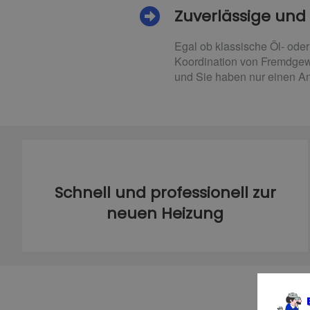
Zuverlässige und 
Egal ob klassische Öl- ode
Koordination von Fremdgewe
und Sie haben nur einen An
Schnell und professionell zur
neuen Heizung