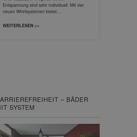
Entspannung sind sehr individuell. Mit vier
von Wascht
neuen Whirlsystemen bietet…
unterschi
konzipiert
WEITERLESEN >>
WEITERL
ARRIEREFREIHEIT – BÄDER
IT SYSTEM