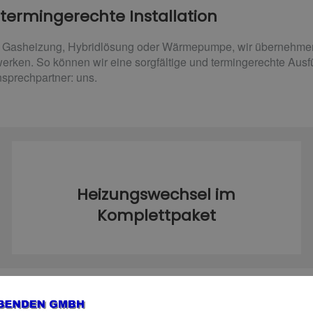
termingerechte Installation
r Gasheizung, Hybridlösung oder Wärmepumpe, wir übernehmen L
rken. So können wir eine sorgfältige und termingerechte Ausfü
sprechpartner: uns.
Heizungswechsel im
Komplettpaket