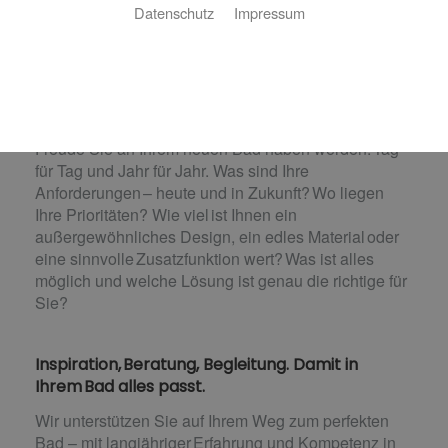
Wir machen Ihren Traum vom neuen Bad
Datenschutz
Impressum
perfekt.
Sie planen die Modernisierung oder den Umbau
Ihres Bads? Dann stehen Sie vor vielen wichtigen
Entscheidungen, die darüber bestimmen, wieviel
Freude Sie an Ihrem neuen Bad haben werden. Tag
für Tag und Jahr für Jahr. Was sind Ihre
Anforderungen – heute und in Zukunft? Wo liegen
Ihre Prioritäten? Wie viel ist Ihnen ein
außergewöhnliches Design, ein edles Material oder
eine sinnvolle Zusatzfunktion wert? Was ist alles
möglich und welche Lösung ist genau die richtige für
Sie?
Inspiration, Beratung, Begleitung. Damit in
Ihrem Bad alles passt.
Wir unterstützen Sie auf Ihrem Weg zum perfekten
Bad – mit langjähriger Erfahrung und Kompetenz in