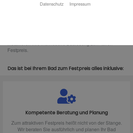
Datenschutz
Impressum
An alles gedacht und sauber kalkuliert
Sie wollen ein perfektes neues Bad ganz nach Ihren
Wünschen und bei den Kosten garantiert keine
Überraschungen erleben? Unsere Experten planen und
installieren Ihre individuelle Badlösung zum fairen
Festpreis.
Das ist bei Ihrem Bad zum Festpreis alles inklusive:
Kompetente Beratung und Planung
Zum attraktiven Festpreis heißt nicht von der Stange.
Wir beraten Sie ausführlich und planen Ihr Bad